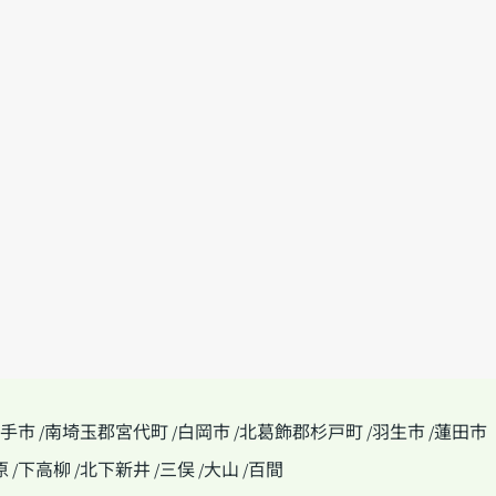
手市
南埼玉郡宮代町
白岡市
北葛飾郡杉戸町
羽生市
蓮田市
/
/
/
/
/
原
下高柳
北下新井
三俣
大山
百間
/
/
/
/
/