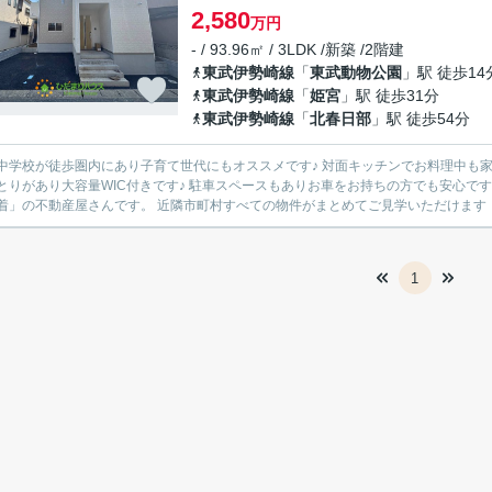
2,580
万円
- / 93.96㎡ / 3LDK /新築 /2階建
東武伊勢崎線
「
東武動物公園
」駅 徒歩14
東武伊勢崎線
「
姫宮
」駅 徒歩31分
東武伊勢崎線
「
北春日部
」駅 徒歩54分
徒歩圏内にあり子育て世代にもオススメです♪ 対面キッチンでお料理中も家族と会話を楽しめます♪ 主寝室は8帖と大きいベッドを置いて
WIC付きです♪ 駐車スペースもありお車をお持ちの方でも安心です♪ 【ひだまりハウス 久喜支店】 ヤシの木が目印の店舗♪「地
元密着」の不動産屋さんです。 近隣市町村すべての物件がまとめてご見学いただけます
1