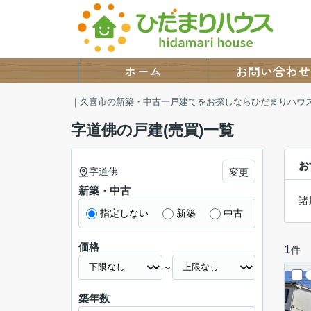
ホーム
お問い合わせ
｜久喜市の新築・中古一戸建てをお探しならひだまりハウ
字道佛の戸建(売買)一覧
お
字道佛
変更
新築・中古
諸
指定しない
新築
中古
価格
1
件
～
築年数