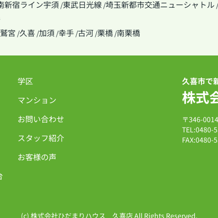
南新宿ライン宇須
東武日光線
埼玉新都市交通ニューシャトル
/
/
線
鷲宮
久喜
加須
幸手
古河
栗橋
南栗橋
/
/
/
/
/
/
学区
久喜市で
株式
マンション
お問い合わせ
〒346-00
TEL:0480-5
スタッフ紹介
FAX:0480-5
お客様の声
台
(c) 株式会社ひだまりハウス 久喜店 All Rights Reserved.