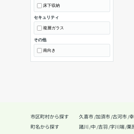
床下収納
セキュリティ
複層ガラス
その他
南向き
市区町村から探す
久喜市
加須市
古河市
幸
/
/
/
町名から探す
諸川
中
吉羽
字川端
栗
/
/
/
/