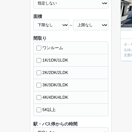
面積
～
間取り
小・中学校が
ワンルーム
もゆとりがあり大容量
1K/1DK/1LDK
2K/2DK/2LDK
3K/3DK/3LDK
4K/4DK/4LDK
5K以上
駅・バス停からの時間