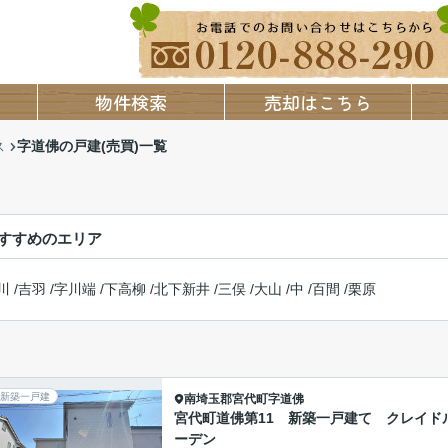
物件検索
売却はこちら
字道佛の戸建(売買)一覧
ス
すすめのエリア
川
/
吉羽
/
字川端
/
下高柳
/
北下新井
/
三俣
/
大山
/
中
/
百間
/
栗原
新築一戸建
南埼玉郡宮代町
字道佛
宮代町道佛第11 新築一戸建て クレイド
ーデン