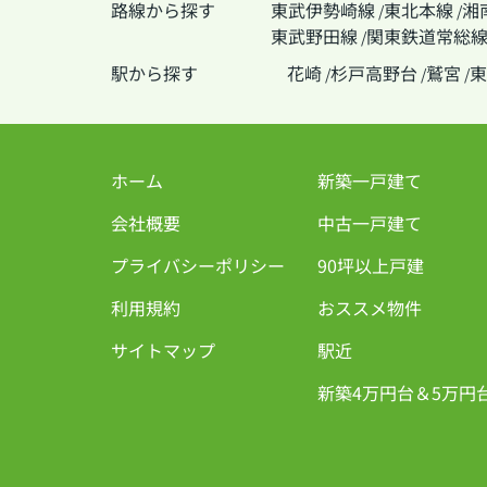
路線から探す
東武伊勢崎線
東北本線
湘
/
/
東武野田線
関東鉄道常総
/
駅から探す
花崎
杉戸高野台
鷲宮
東
/
/
/
ホーム
新築一戸建て
会社概要
中古一戸建て
プライバシーポリシー
90坪以上戸建
利用規約
おススメ物件
サイトマップ
駅近
新築4万円台＆5万円