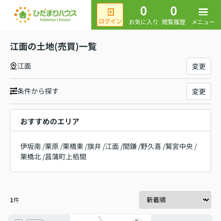
0
0
メニュー
お気に入り
閲覧履歴
江面の土地(売買)一覧
江面
変更
条件から探す
変更
おすすめのエリア
伊坂南
/
栗原
/
栗橋東
/
旗井
/
江面
/
間鎌
/
野久喜
/
鷲宮中央
/
栗橋北
/
菖蒲町上栢間
1
件