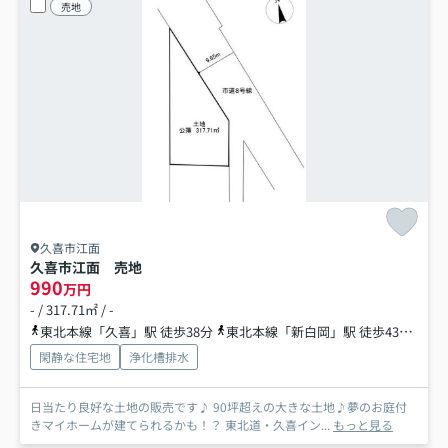
売地
久喜市江面
久喜市江面 売地
990
万円
- / 317.71㎡ / -
東北本線「久喜」駅 徒歩38分
東北本線「新白岡」駅 徒歩43分
東
閑静な住宅地
浄化槽排水
日当たり良好な土地の販売です♪ 90坪超えの大きな土地♪夢のお庭付
きマイホームが建てられるかも！？ 東北道・久喜イン...
もっと見る