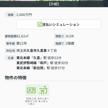
【外観】
2,680万円
価格
支払いシミュレーション
82.62㎡
3LDK
建物面積
間取り
築22年
2階建
築年数
階建て
埼玉県
久喜市
久喜東
４丁目
所在地
東北本線
「
久喜
」駅 徒歩22分
交通
東武伊勢崎線
「
和戸
」駅 徒歩30分
東北本線
「
新白岡
」駅 徒歩37分
物件の特徴
TVモニタ
カウンター
付きインタ
キッチン
ーホン