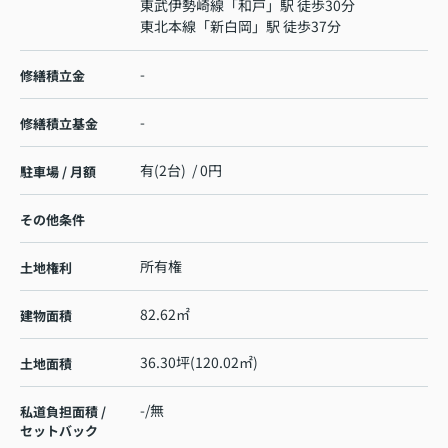
東武伊勢崎線
「
和戸
」駅 徒歩30分
東北本線
「
新白岡
」駅 徒歩37分
-
修繕積立金
-
修繕積立基金
有(2台) / 0円
駐車場 / 月額
その他条件
所有権
土地権利
82.62㎡
建物面積
36.30坪(120.02㎡)
土地面積
-/無
私道負担面積 /
セットバック