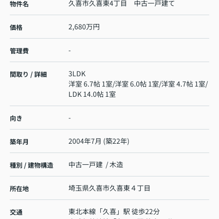
久喜市久喜東4丁目 中古一戸建て
物件名
2,680万円
価格
-
管理費
3LDK
間取り / 詳細
洋室 6.7帖 1室
/
洋室 6.0帖 1室
/
洋室 4.7帖 1室
/
LDK 14.0帖 1室
-
向き
2004年7月 (築22年)
築年月
中古一戸建 / 木造
種別 / 建物構造
埼玉県
久喜市
久喜東
４丁目
所在地
東北本線
「
久喜
」駅 徒歩22分
交通