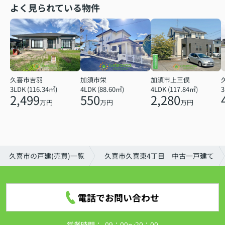
よく見られている物件
久喜市吉羽
加須市栄
加須市上三俣
3LDK (116.34㎡)
4LDK (88.60㎡)
4LDK (117.84㎡)
2,499
550
2,280
万円
万円
万円
久喜市の戸建(売買)一覧
久喜市久喜東4丁目 中古一戸建て
電話でお問い合わせ
営業時間：
09：00～20：00