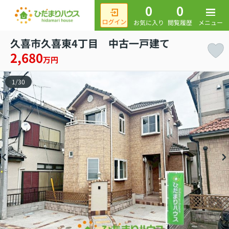
0
0
メニュー
お気に入り
閲覧履歴
久喜市久喜東4丁目 中古一戸建て
2,680
万円
1
/
30