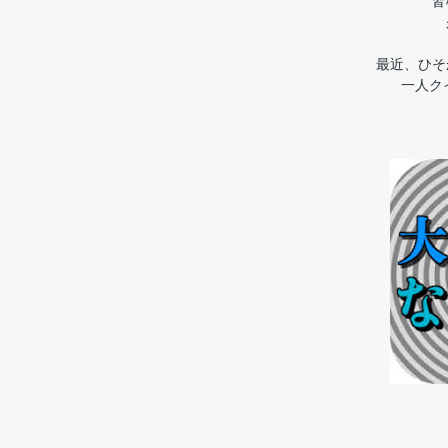
皆
最近、ひそ
一人ク