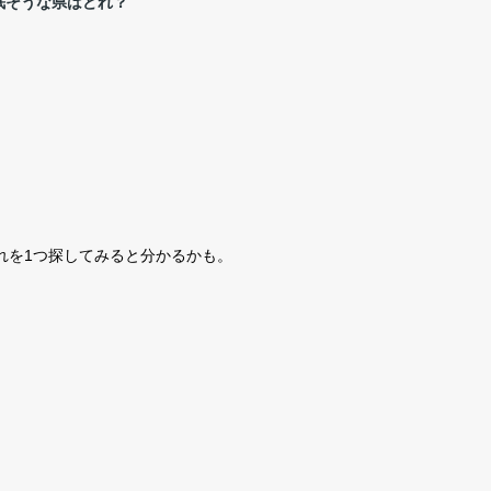
眠そうな県はどれ？
れを1つ探してみると分かるかも。