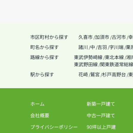
市区町村から探す
久喜市
加須市
古河市
幸
/
/
/
町名から探す
諸川
中
吉羽
字川端
栗
/
/
/
/
路線から探す
東武伊勢崎線
東北本線
湘
/
/
東武野田線
関東鉄道常総
/
駅から探す
花崎
鷲宮
杉戸高野台
東
/
/
/
ホーム
新築一戸建て
会社概要
中古一戸建て
プライバシーポリシー
90坪以上戸建