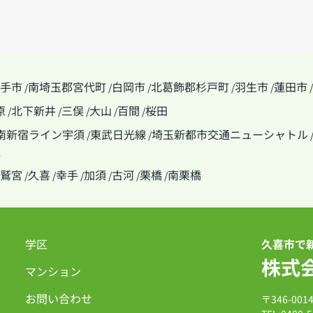
手市
南埼玉郡宮代町
白岡市
北葛飾郡杉戸町
羽生市
蓮田市
/
/
/
/
/
/
原
北下新井
三俣
大山
百間
桜田
/
/
/
/
/
南新宿ライン宇須
東武日光線
埼玉新都市交通ニューシャトル
/
/
線
鷲宮
久喜
幸手
加須
古河
栗橋
南栗橋
/
/
/
/
/
/
学区
久喜市で
株式
マンション
お問い合わせ
〒346-00