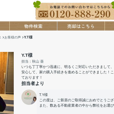
物件検索
売却はこちら
Y.T様
ス
お客様の声
Y.T様
担当：秋山 葵
いつも丁丁寧かつ迅速に、明るくご対応いただきまして、
安心して、家の購入手続きを進めることができました！こ
ております！
担当者より
T.Y様
この度は、ご新居のご取得誠におめでとうござ
また、数ある不動産業者の中から弊社をお選び