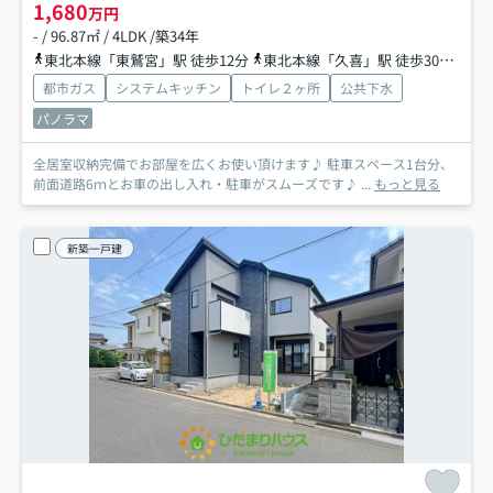
1,680
万円
- / 96.87㎡ / 4LDK /築34年
東北本線「東鷲宮」駅 徒歩12分
東北本線「久喜」駅 徒歩30分
東
都市ガス
システムキッチン
トイレ２ヶ所
公共下水
パノラマ
全居室収納完備でお部屋を広くお使い頂けます♪ 駐車スペース1台分、
前面道路6ｍとお車の出し入れ・駐車がスムーズです♪ ...
もっと見る
新築一戸建