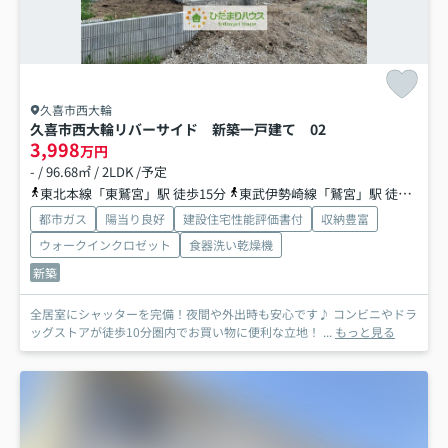
久喜市西大輪
久喜市西大輪リバーサイド 新築一戸建て 02
3,998
万円
- / 96.68㎡ / 2LDK /予定
東北本線「東鷲宮」駅 徒歩15分
東武伊勢崎線「鷲宮」駅 徒歩20分
都市ガス
陽当り良好
建設住宅性能評価書付
収納豊富
ウォークインクロゼット
食器洗い乾燥機
新築
全居室にシャッターを完備！夜間や外出時も安心です♪ コンビニやドラ
ッグストアが徒歩10分圏内でお買い物に便利な立地！ ...
もっと見る