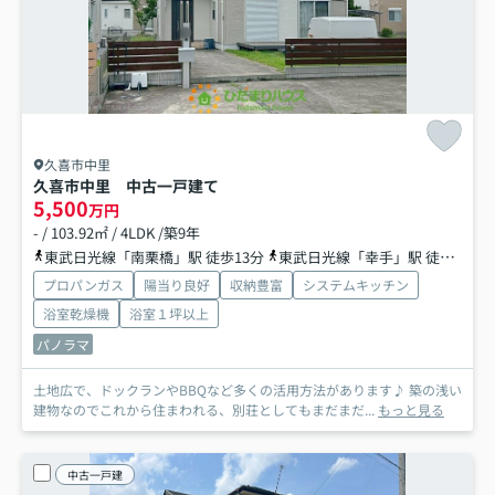
久喜市中里
久喜市中里 中古一戸建て
5,500
万円
- / 103.92㎡ / 4LDK /築9年
東武日光線「南栗橋」駅 徒歩13分
東武日光線「幸手」駅 徒歩56分
プロパンガス
陽当り良好
収納豊富
システムキッチン
浴室乾燥機
浴室１坪以上
パノラマ
土地広で、ドックランやBBQなど多くの活用方法があります♪ 築の浅い
建物なのでこれから住まわれる、別荘としてもまだまだ...
もっと見る
中古一戸建