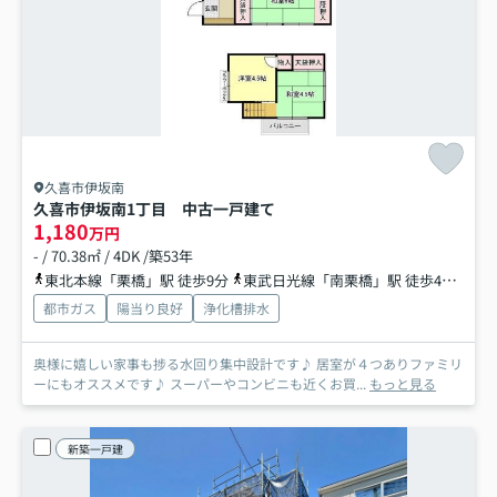
久喜市伊坂南
久喜市伊坂南1丁目 中古一戸建て
1,180
万円
- / 70.38㎡ / 4DK /築53年
東北本線「栗橋」駅 徒歩9分
東武日光線「南栗橋」駅 徒歩43分
東
都市ガス
陽当り良好
浄化槽排水
奥様に嬉しい家事も捗る水回り集中設計です♪ 居室が４つありファミリ
ーにもオススメです♪ スーパーやコンビニも近くお買...
もっと見る
新築一戸建