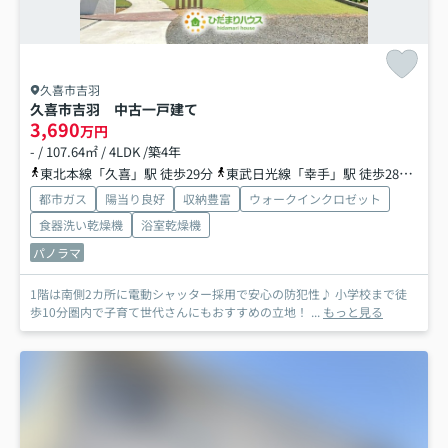
久喜市吉羽
久喜市吉羽 中古一戸建て
3,690
万円
- / 107.64㎡ / 4LDK /築4年
東北本線「久喜」駅 徒歩29分
東武日光線「幸手」駅 徒歩28分
東
都市ガス
陽当り良好
収納豊富
ウォークインクロゼット
食器洗い乾燥機
浴室乾燥機
パノラマ
1階は南側2カ所に電動シャッター採用で安心の防犯性♪ 小学校まで徒
歩10分圏内で子育て世代さんにもおすすめの立地！ ...
もっと見る