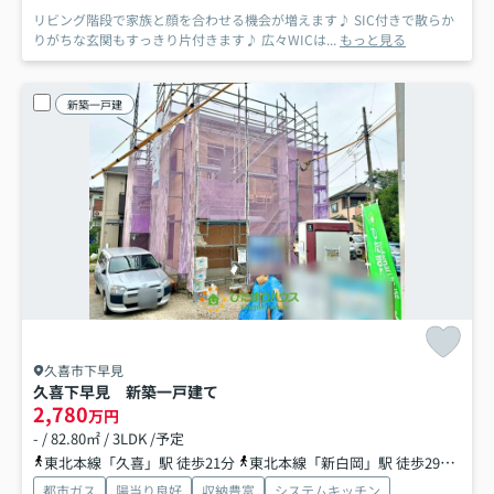
リビング階段で家族と顔を合わせる機会が増えます♪ SIC付きで散らか
りがちな玄関もすっきり片付きます♪ 広々WICは...
もっと見る
新築一戸建
久喜市下早見
久喜下早見 新築一戸建て
2,780
万円
- / 82.80㎡ / 3LDK /予定
東北本線「久喜」駅 徒歩21分
東北本線「新白岡」駅 徒歩29分
東
都市ガス
陽当り良好
収納豊富
システムキッチン