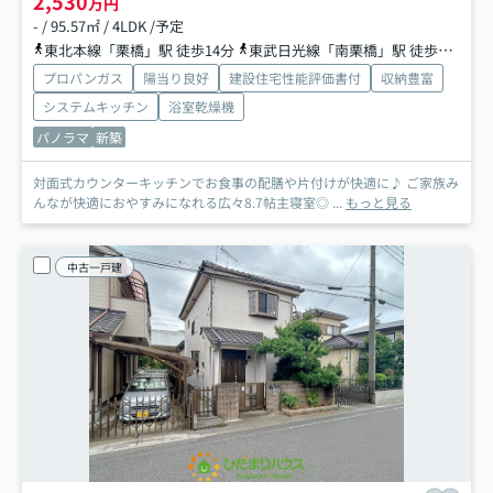
2,530
万円
- / 95.57㎡ / 4LDK /予定
東北本線「栗橋」駅 徒歩14分
東武日光線「南栗橋」駅 徒歩30分
プロパンガス
陽当り良好
建設住宅性能評価書付
収納豊富
システムキッチン
浴室乾燥機
パノラマ
新築
対面式カウンターキッチンでお食事の配膳や片付けが快適に♪ ご家族み
んなが快適におやすみになれる広々8.7帖主寝室◎ ...
もっと見る
中古一戸建