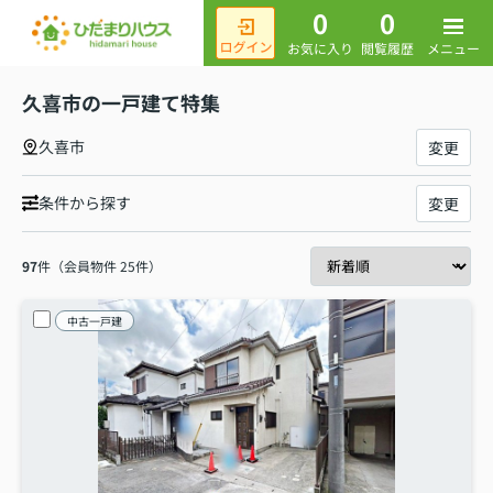
0
0
メニュー
お気に入り
閲覧履歴
久喜市の一戸建て特集
久喜市
変更
条件から探す
変更
97
件（会員物件 25件）
中古一戸建