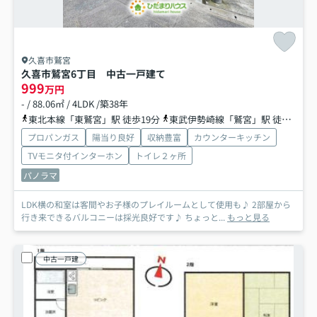
久喜市鷲宮
久喜市鷲宮6丁目 中古一戸建て
999
万円
- / 88.06㎡ / 4LDK /築38年
東北本線「東鷲宮」駅 徒歩19分
東武伊勢崎線「鷲宮」駅 徒歩21分
プロパンガス
陽当り良好
収納豊富
カウンターキッチン
TVモニタ付インターホン
トイレ２ヶ所
パノラマ
LDK横の和室は客間やお子様のプレイルームとして使用も♪ 2部屋から
行き来できるバルコニーは採光良好です♪ ちょっと...
もっと見る
中古一戸建