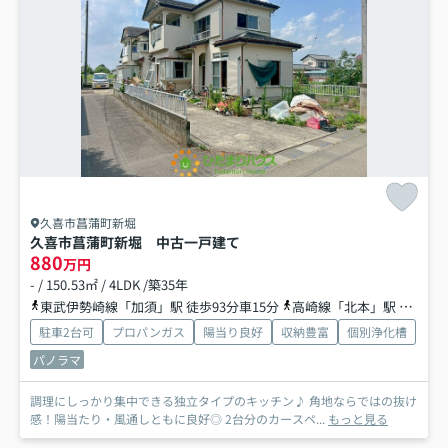
久喜市菖蒲町新堀
久喜市菖蒲町新堀 中古一戸建て
880
万円
- / 150.53㎡ / 4LDK /築35年
東武伊勢崎線「加須」駅 徒歩93分車15分
高崎線「北本」駅 徒歩94分
駐車2台可
プロパンガス
陽当り良好
収納豊富
個別浄化槽
パノラマ
調理にしっかり集中できる独立タイプのキッチン♪ 角地ならではの抜け
感！陽当たり・風通しともに良好◎ 2台分のカースペ...
もっと見る