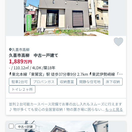
久喜市高柳
久喜市高柳 中古一戸建て
1,889
万円
- / 110.12㎡ / 4LDK /築18年
東北本線「東鷲宮」駅 徒歩37分車9分 2.7km
東武伊勢崎線「鷲宮」駅 徒歩31分
駐車2台可
プロパンガス
収納豊富
閑静な住宅地
床下収納
トイレ２ヶ所
並列２台可能カースぺース完備でお車の出し入れもスムーズに行えます
♪ 物が多くても安心の全居室収納！物の置き場に困らない...
もっと見る
中古一戸建