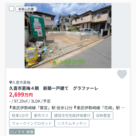
新築一戸建
久喜市葛梅
久喜市葛梅４期 新築一戸建て グラファーレ
2,699
万円
- / 97.29㎡ / 3LDK /予定
東武伊勢崎線「鷲宮」駅 徒歩12分
東武伊勢崎線「花崎」駅 徒歩38分
駐車2台可
都市ガス
建設住宅性能評価書付
収納豊富
ウォークインクロゼット
システムキッチン
パノラマ
新築