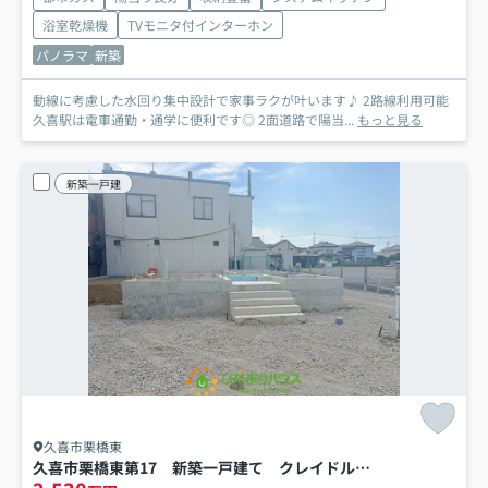
浴室乾燥機
TVモニタ付インターホン
パノラマ
新築
動線に考慮した水回り集中設計で家事ラクが叶います♪ 2路線利用可能
久喜駅は電車通勤・通学に便利です◎ 2面道路で陽当...
もっと見る
新築一戸建
久喜市栗橋東
久喜市栗橋東第17 新築一戸建て クレイドルガーデン