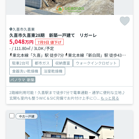
久喜市久喜東
久喜市久喜東28期 新築一戸建て リガーレ
5,048
万円
7月9日 値下げ
- / 111.80㎡ / 3LDK /予定
東北本線「久喜」駅 徒歩7分
東北本線「新白岡」駅 徒歩43分
東北
駐車2台可
都市ガス
収納豊富
ウォークインクロゼット
食器洗い乾燥機
浴室乾燥機
パノラマ
新築
2路線利用可能！久喜駅まで徒歩7分で電車通勤・通学に便利な立地♪
玄関も室内も整うWIC＆SIC完備でお片付け上手に◎...
もっと見る
中古一戸建