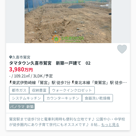
久喜市鷲宮
タマタウン久喜市鷲宮 新築一戸建て 02
3,980
万円
- / 109.21㎡ / 3LDK /予定
東武伊勢崎線「鷲宮」駅 徒歩7分
東北本線「東鷲宮」駅 徒歩34分
都市ガス
収納豊富
ウォークインクロゼット
システムキッチン
カウンターキッチン
食器洗い乾燥機
パノラマ
新築
鷲宮駅まで徒歩7分と電車利用時も便利な立地です♪ 公園や小・中学校
が徒歩圏内にあり子育て世代にもオススメです♪ ８帖...
もっと見る