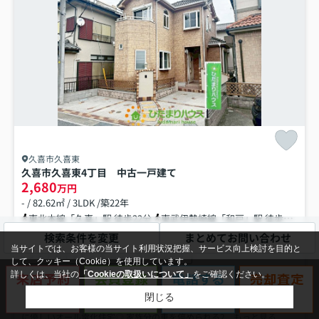
久喜市久喜東
久喜市久喜東4丁目 中古一戸建て
2,680
万円
- / 82.62㎡ / 3LDK /築22年
東北本線「久喜」駅 徒歩22分
東武伊勢崎線「和戸」駅 徒歩30分
駐車2台可
オール電化
収納豊富
ウォークインクロゼット
検索条件を変更
まとめてお問い合わせ
当サイトでは、お客様の当サイト利用状況把握、サービス向上検討を目的と
システムキッチン
カウンターキッチン
して、クッキー（Cookie）を使用しています。
パノラマ
詳しくは、当社の
「Cookieの取扱いについて」
をご確認ください。
閉じる
2階リビングで自然光をたっぷり取り込める明るい空間♪ エコで暮らし
に優しいオール電化住宅◎ 家族分の車を停められる2...
もっと見る