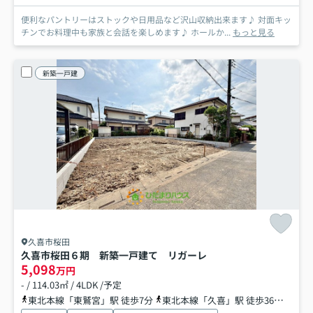
便利なパントリーはストックや日用品など沢山収納出来ます♪ 対面キッ
チンでお料理中も家族と会話を楽しめます♪ ホールか...
もっと見る
新築一戸建
久喜市桜田
久喜市桜田６期 新築一戸建て リガーレ
5,098
万円
- / 114.03㎡ / 4LDK /予定
東北本線「東鷲宮」駅 徒歩7分
東北本線「久喜」駅 徒歩36分
東武