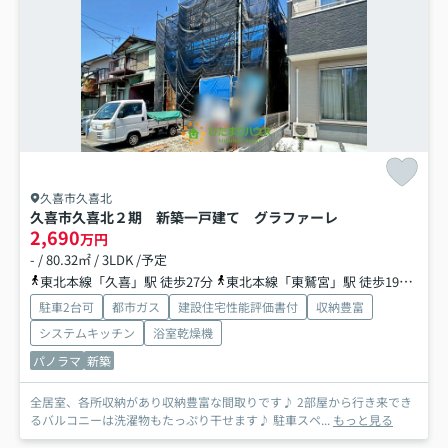
久喜市久喜北
久喜市久喜北２期 新築一戸建て グラファーレ
2,690
万円
- / 80.32㎡ / 3LDK /予定
東北本線「久喜」駅 徒歩27分
東北本線「東鷲宮」駅 徒歩19分
東
駐車2台可
都市ガス
建設住宅性能評価書付
収納豊富
システムキッチン
浴室乾燥機
パノラマ
新築
全居室、各所収納があり収納豊富な間取りです♪ 2部屋から行き来でき
るバルコニーは洗濯物もたっぷり干せます♪ 駐車スペ...
もっと見る