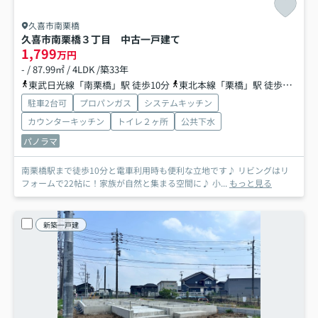
久喜市南栗橋
久喜市南栗橋３丁目 中古一戸建て
1,799
万円
- / 87.99㎡ / 4LDK /築33年
東武日光線「南栗橋」駅 徒歩10分
東北本線「栗橋」駅 徒歩42分
駐車2台可
プロパンガス
システムキッチン
カウンターキッチン
トイレ２ヶ所
公共下水
パノラマ
南栗橋駅まで徒歩10分と電車利用時も便利な立地です♪ リビングはリ
フォームで22帖に！家族が自然と集まる空間に♪ 小...
もっと見る
新築一戸建