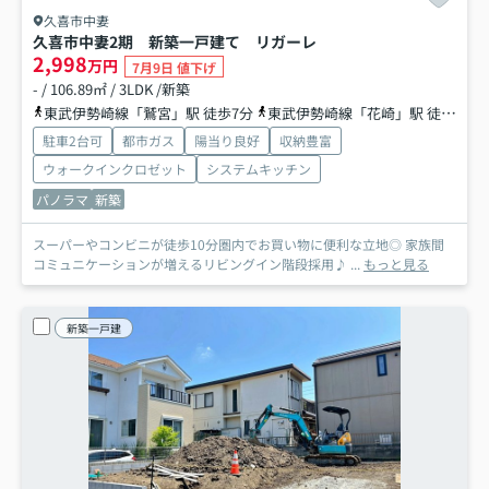
久喜市中妻
久喜市中妻2期 新築一戸建て リガーレ
2,998
万円
7月9日 値下げ
- / 106.89㎡ / 3LDK /新築
東武伊勢崎線「鷲宮」駅 徒歩7分
東武伊勢崎線「花崎」駅 徒歩36分
駐車2台可
都市ガス
陽当り良好
収納豊富
ウォークインクロゼット
システムキッチン
パノラマ
新築
スーパーやコンビニが徒歩10分圏内でお買い物に便利な立地◎ 家族間
コミュニケーションが増えるリビングイン階段採用♪ ...
もっと見る
新築一戸建