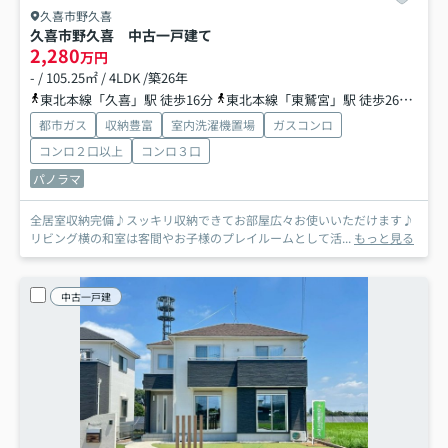
久喜市野久喜
久喜市野久喜 中古一戸建て
2,280
万円
- / 105.25㎡ / 4LDK /築26年
東北本線「久喜」駅 徒歩16分
東北本線「東鷲宮」駅 徒歩26分
東
都市ガス
収納豊富
室内洗濯機置場
ガスコンロ
コンロ２口以上
コンロ３口
パノラマ
全居室収納完備♪スッキリ収納できてお部屋広々お使いいただけます♪
リビング横の和室は客間やお子様のプレイルームとして活...
もっと見る
中古一戸建