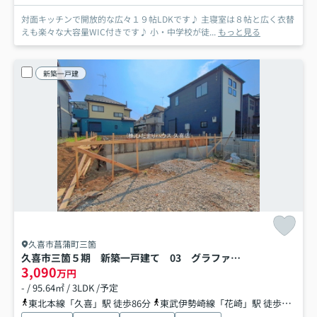
対面キッチンで開放的な広々１９帖LDKです♪ 主寝室は８帖と広く衣替
えも楽々な大容量WIC付きです♪ 小・中学校が徒...
もっと見る
新築一戸建
久喜市菖蒲町三箇
久喜市三箇５期 新築一戸建て 03 グラファーレ
3,090
万円
- / 95.64㎡ / 3LDK /予定
東北本線「久喜」駅 徒歩86分
東武伊勢崎線「花崎」駅 徒歩71分