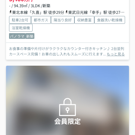
- / 94.39㎡ / 3LDK /新築
東北本線「久喜」駅 徒歩29分
東武日光線「幸手」駅 徒歩27分
東
駐車2台可
都市ガス
陽当り良好
収納豊富
食器洗い乾燥機
浴室乾燥機
パノラマ
新築
お食事の準備や片付けがラクラクなカウンター付きキッチン♪ 2台並列
カースペース完備！お車の出し入れもスムーズに行えます...
もっと見る
会員限定