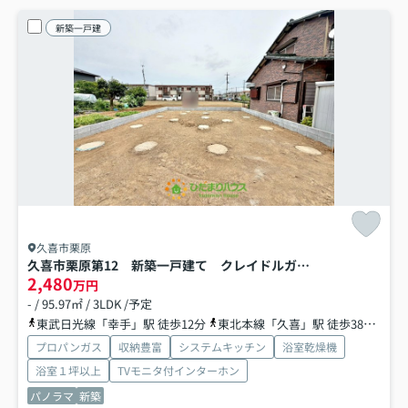
新築一戸建
久喜市栗原
久喜市栗原第12 新築一戸建て クレイドルガーデン
2,480
万円
- / 95.97㎡ / 3LDK /予定
東武日光線「幸手」駅 徒歩12分
東北本線「久喜」駅 徒歩38分
東
プロパンガス
収納豊富
システムキッチン
浴室乾燥機
浴室１坪以上
TVモニタ付インターホン
パノラマ
新築