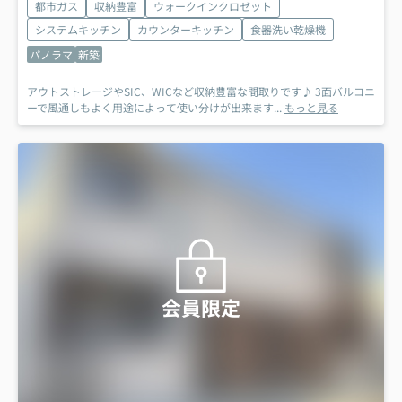
都市ガス
収納豊富
ウォークインクロゼット
システムキッチン
カウンターキッチン
食器洗い乾燥機
パノラマ
新築
アウトストレージやSIC、WICなど収納豊富な間取りです♪ 3面バルコニ
ーで風通しもよく用途によって使い分けが出来ます...
もっと見る
会員限定