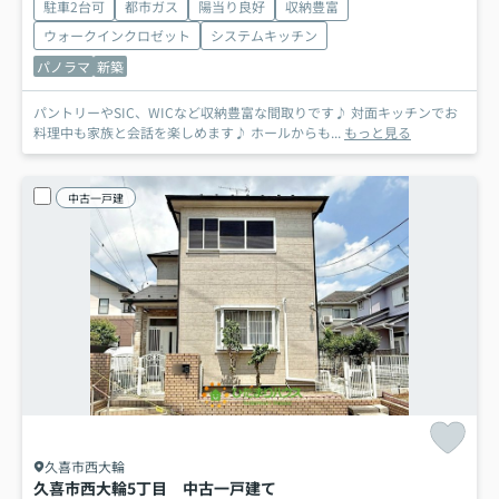
駐車2台可
都市ガス
陽当り良好
収納豊富
ウォークインクロゼット
システムキッチン
パノラマ
新築
パントリーやSIC、WICなど収納豊富な間取りです♪ 対面キッチンでお
料理中も家族と会話を楽しめます♪ ホールからも...
もっと見る
中古一戸建
久喜市西大輪
久喜市西大輪5丁目 中古一戸建て