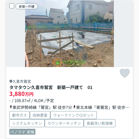
新築一戸建
久喜市鷲宮
タマタウン久喜市鷲宮 新築一戸建て 01
3,880
万円
- / 108.87㎡ / 4LDK /予定
東武伊勢崎線「鷲宮」駅 徒歩7分
東北本線「東鷲宮」駅 徒歩34分
都市ガス
収納豊富
ウォークインクロゼット
システムキッチン
カウンターキッチン
食器洗い乾燥機
パノラマ
新築