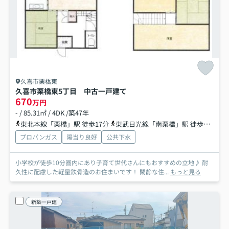
久喜市栗橋東
久喜市栗橋東5丁目 中古一戸建て
670
万円
- / 85.31㎡ / 4DK /築47年
東北本線「栗橋」駅 徒歩17分
東武日光線「南栗橋」駅 徒歩34分
プロパンガス
陽当り良好
公共下水
小学校が徒歩10分圏内にあり子育て世代さんにもおすすめの立地♪ 耐
久性に配慮した軽量鉄骨造のお住まいです！ 閑静な住...
もっと見る
新築一戸建