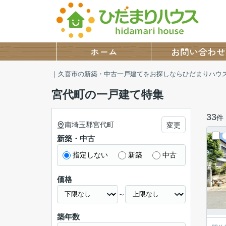
ホーム
お問い合わせ
｜久喜市の新築・中古一戸建てをお探しならひだまりハウ
宮代町の一戸建て特集
33
件
南埼玉郡宮代町
変更
新築・中古
指定しない
新築
中古
価格
～
築年数