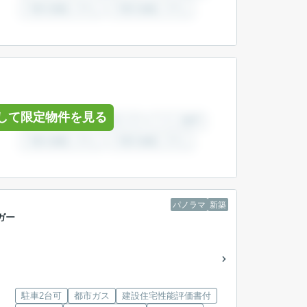
して限定物件を見る
パノラマ
新築
ガー
駐車2台可
都市ガス
建設住宅性能評価書付