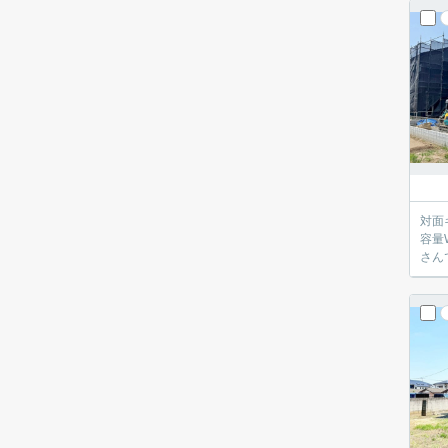
対面キッチンで
容量WIC付きです♪ LDK横の和室は