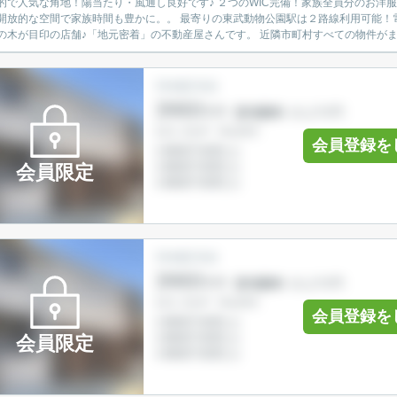
角地！陽当たり・風通し良好です♪ ２つのWIC完備！家族全員分のお洋服がタンス要らずでスッキリ収納！ 折上天井採用の17帖リビン
で家族時間も豊かに。。 最寄りの東武動物公園駅は２路線利用可能！電車通勤・通学に便利な立地♪ 【ひだまりハウス 久喜支店】
ヤシの木が目印の店舗♪「地元密着」の不動産屋さんです。 近隣市町村す
会員登録を
会員限定
会員登録を
会員限定