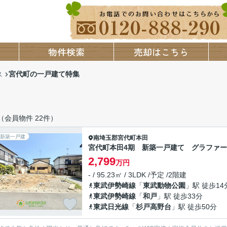
物件検索
売却はこちら
宮代町の一戸建て特集
ス
（会員物件 22件）
新築一戸建
南埼玉郡宮代町
本田
宮代町本田4期 新築一戸建て グラファ
2,799
万円
- / 95.23㎡ / 3LDK /予定 /2階建
東武伊勢崎線
「
東武動物公園
」駅 徒歩14
東武伊勢崎線
「
和戸
」駅 徒歩33分
東武日光線
「
杉戸高野台
」駅 徒歩50分