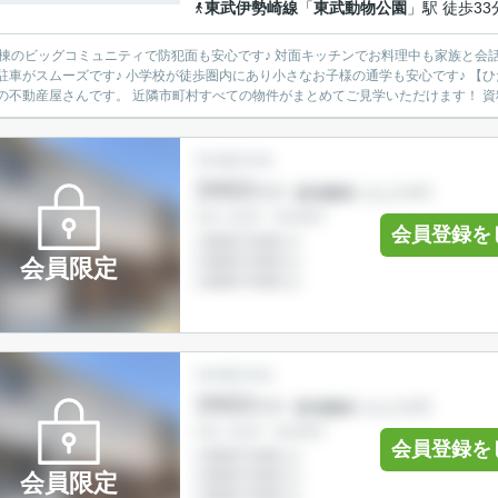
東武伊勢崎線
「
東武動物公園
」駅 徒歩33
グコミュニティで防犯面も安心です♪ 対面キッチンでお料理中も家族と会話を楽しめます♪ 駐車スペースは並列２台分とお車の出し入
小学校が徒歩圏内にあり小さなお子様の通学も安心です♪ 【ひだまりハウス 久喜支店】 ヤシの木が目印の店舗♪「地元密
着」の不動産屋さんです。 近隣市町村すべての物件がまとめてご見学いただけます！ 
会員登録を
会員限定
会員登録を
会員限定