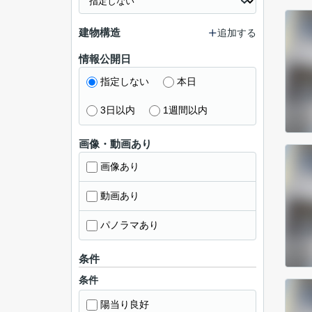
建物構造
追加する
情報公開日
指定しない
本日
3日以内
1週間以内
画像・動画あり
画像あり
動画あり
パノラマあり
条件
条件
陽当り良好