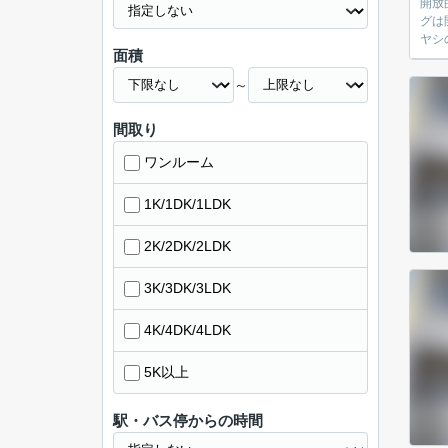
開放的で人気な
グは開放的な空間
面積
～
間取り
ワンルーム
1K/1DK/1LDK
2K/2DK/2LDK
3K/3DK/3LDK
4K/4DK/4LDK
5K以上
駅・バス停からの時間