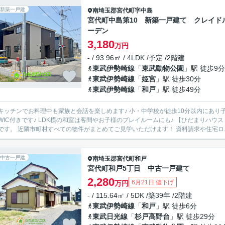
新築一戸建
南埼玉郡宮代町
字中島
宮代町中島第10 新築一戸建て クレイド
ーデン
3,180
万円
- / 93.96㎡ / 4LDK /予定 /2階建
東武伊勢崎線
「
東武動物公園
」駅 徒歩9分
東武伊勢崎線
「
姫宮
」駅 徒歩30分
東武伊勢崎線
「
和戸
」駅 徒歩49分
お料理中も家族と会話を楽しめます♪ 小・中学校が徒歩10分以内にあり子育て世代にもオススメです♪ 主寝室は7.5帖とゆとりがあり大
客間やお子様のプレイルームにも♪ 【ひだまりハウス 久喜支店】 ヤシの木が目印の店舗♪「地元密着」の不動産屋
さんです。 近隣市町村すべての物件がまとめてご見学いただけます！ 資料請求や住宅ロ.
中古一戸建
南埼玉郡宮代町
和戸
宮代町和戸5丁目 中古一戸建て
2,280
6月21日 値下げ
万円
- / 115.64㎡ / 5DK /築39年 /2階建
東武伊勢崎線
「
和戸
」駅 徒歩6分
東武日光線
「
杉戸高野台
」駅 徒歩29分