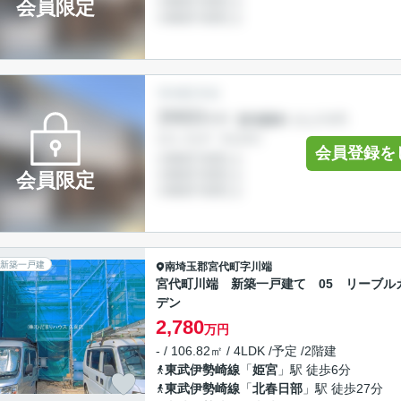
会員限定
会員登録を
会員限定
新築一戸建
南埼玉郡宮代町
字川端
宮代町川端 新築一戸建て 05 リーブル
デン
2,780
万円
- / 106.82㎡ / 4LDK /予定 /2階建
東武伊勢崎線
「
姫宮
」駅 徒歩6分
東武伊勢崎線
「
北春日部
」駅 徒歩27分