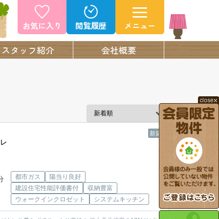
お気に入り
閲覧履歴
メニュー
スタッフ紹介
会社概要
新築
ーレ
都市ガス
陽当り良好
分
建設住宅性能評価書付
収納豊富
ウォークインクロゼット
システムキッチン